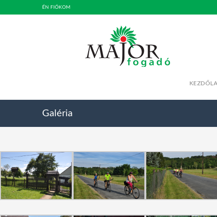
ÉN FIÓKOM
KEZDŐL
Galéria