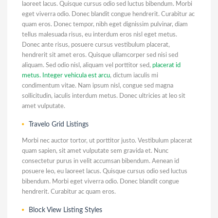
laoreet lacus. Quisque cursus odio sed luctus bibendum. Morbi
eget viverra odio. Donec blandit congue hendrerit. Curabitur ac
quam eros. Donec tempor, nibh eget dignissim pulvinar, diam
tellus malesuada risus, eu interdum eros nisl eget metus.
Donec ante risus, posuere cursus vestibulum placerat,
hendrerit sit amet eros. Quisque ullamcorper sed nisi sed
aliquam. Sed odio nisl, aliquam vel porttitor sed,
placerat id
metus. Integer vehicula est arcu
, dictum iaculis mi
condimentum vitae. Nam ipsum nisl, congue sed magna
sollicitudin, iaculis interdum metus. Donec ultricies at leo sit
amet vulputate.
Travelo Grid Listings
Morbi nec auctor tortor, ut porttitor justo. Vestibulum placerat
quam sapien, sit amet vulputate sem gravida et. Nunc
consectetur purus in velit accumsan bibendum. Aenean id
posuere leo, eu laoreet lacus. Quisque cursus odio sed luctus
bibendum. Morbi eget viverra odio. Donec blandit congue
hendrerit. Curabitur ac quam eros.
Block View Listing Styles