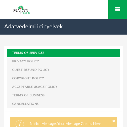
Adatvédelmi irányelvek
TERMS OF SERVICES
PRIVACY POLICY
GUEST REFUND POLICY
COPYRIGHT POLICY
ACCEPTABLE USAGE POLICY
TERMS OF BUSINESS
CANCELLATIONS
Notice Message. Your Message Comes Here