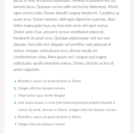
purus in velit accumsan bibendum. Aenean id posuere leo, eu
laoreet lacus. Quisque cursus odio sed luctus bibendum. Morbi
eget viverra odio. Donec blandit congue hendrerit. Curabitur ac
quam eros. Donec tempor, nibh eget dignissim pulvinar, diam
tellus malesuada risus, eu interdum eros nisl eget metus.
Donec ante risus, posuere cursus vestibulum placerat,
hendrerit sit amet eros. Quisque ullamcorper sed nisi sed
aliquam. Sed odio nisl, aliquam vel porttitor sed, placerat id
metus. Integer vehicula est arcu, dictum iaculis mi
condimentum vitae. Nam ipsum nisl, congue sed magna
sollicitudin, iaculis interdum metus. Donec ultricies at leo sit
amet vulputate.
Blandit a varius sit amet dictum in libero
Nteger ultricies tempor ornare
Vitae tortor quis lorem feugiat
Sed turpis ipsum is only free textsuspendisse potenti blandit a
varius sit amet, dictum in libero. Integer ultricies tempor ornare.
Blandit a varius sit amet dictum in libero
Nteger ultricies tempor ornare